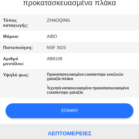
ΈΛΕΓΧΟΣ
προκατασκευασμένα πλάκα
ΜΑΣ
Τόπος
ZHAOQING
καταγωγής:
ΕΛΆΤΕ
Μάρκα:
AIBO
ΣΕ
Πιστοποίηση:
NSF SGS
ΕΠΑΦΉ
Αριθμό
AB8108
ΜΕ
μοντέλου:
Υψηλό φως:
Προκατασκευασμένα countertops κουζινών
χαλαζία πλάκα
ΕΙΔΉΣΕΙΣ
,
Τεχνητά κατασκευασμένα προκατασκευασμένα
countertops χαλαζία
ΖΗΤΉΣΤΕ
ΈΝΑ
ΕΠΑΦΉ!
ΑΠΌΣΠΑΣΜΑ
ΛΕΠΤΟΜΈΡΕΙΕΣ