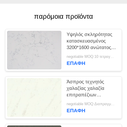
SITEMAP
παρόμοια προϊόντα
PRIVACY
POLICY
Υψηλός σκληρότητας
κατασκευασμένος
3200*1600 ανώτατος
αντίκτυπος κουζινών
negotiable MOQ:10 τετραγωνικό μέτρο
χαλαζία πέτρινος -
ΕΠΑΦΉ
ανθεκτικός
Άσπρος τεχνητός
χαλαζίας χαλαζία
επιτραπέζιων
κορυφών κουζινών για
negotiable MOQ:Διαπραγματεύσιμο
το λουτρό Vanitytop
ΕΠΑΦΉ