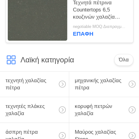
Τεχνητά πέτρινα
Countertops 6,5
κουζινών χαλαζία
υψηλής πυκνότητας
negotiable MOQ:Διαπραγματεύσιμο
σκληρότητα Mohz
ΕΠΑΦΉ
Λαϊκή κατηγορία
Όλα
τεχνητή χαλαζίας
μηχανικής χαλαζίας
πέτρα
πέτρα
τεχνητές πλάκες
κορυφή πετρών
χαλαζία
χαλαζία
άσπρη πέτρα
Μαύρος χαλαζίας