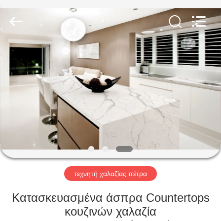
AIBO
New
Material
Technology
CO.,Ltd.
All
Rights
Reserved.
ΣΠΊΤΙ
ΠΡΟΪΌΝΤΑ
ΠΕΡΊΠΟΥ
ΕΜΕΊΣ
ΓΎΡΟΣ
ΕΡΓΟΣΤΑΣΊΩΝ
τεχνητή χαλαζίας πέτρα
Κατασκευασμένα άσπρα Countertops
ΠΟΙΟΤΙΚΌΣ
κουζινών χαλαζία