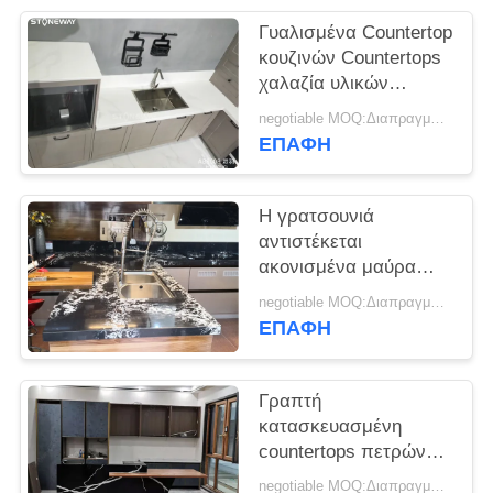
SITEMAP
Γυαλισμένα Countertop
κουζινών Countertops
PRIVACY
χαλαζία υλικών
κατασκευασμένα
POLICY
negotiable MOQ:Διαπραγματεύσιμο
χαλαζίας
ΕΠΑΦΉ
Η γρατσουνιά
αντιστέκεται
ακονισμένα μαύρα
Countertops χαλαζία
negotiable MOQ:Διαπραγματεύσιμο
γυάλισε τις επιφάνειες
ΕΠΑΦΉ
που τελειώνουν
Γραπτή
κατασκευασμένη
countertops πετρών
σύνθετη πέτρινη
negotiable MOQ:Διαπραγματεύσιμο