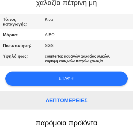
ΈΛΕΓΧΟΣ
χαλαζία πέτρινη μη
ΜΑΣ
Τόπος
Κίνα
καταγωγής:
ΕΛΆΤΕ
Μάρκα:
AIBO
ΣΕ
Πιστοποίηση:
SGS
ΕΠΑΦΉ
Υψηλό φως:
,
countertop κουζινών χαλαζίας υλικών
ΜΕ
κορυφή κουζινών πετρών χαλαζία
ΕΙΔΉΣΕΙΣ
ΕΠΑΦΉ!
ΖΗΤΉΣΤΕ
ΛΕΠΤΟΜΈΡΕΙΕΣ
ΈΝΑ
ΑΠΌΣΠΑΣΜΑ
παρόμοια προϊόντα