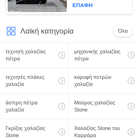
κουζίνα Worktops
ΕΠΑΦΉ
Λαϊκή κατηγορία
Όλα
τεχνητή χαλαζίας
μηχανικής χαλαζίας
πέτρα
πέτρα
τεχνητές πλάκες
κορυφή πετρών
χαλαζία
χαλαζία
άσπρη πέτρα
Μαύρος χαλαζίας
χαλαζία
Stone
Γκρίζος χαλαζίας
Χαλαζίας Stone του
Stone
Καρράρα