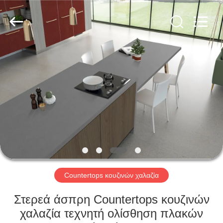
AIBO
New
Material
Technology
CO.,Ltd.
All
Rights
Reserved.
ΣΠΊΤΙ
ΠΡΟΪΌΝΤΑ
ΠΕΡΊΠΟΥ
ΕΜΕΊΣ
ΓΎΡΟΣ
ΕΡΓΟΣΤΑΣΊΩΝ
Countertops κουζινών χαλαζία
Στερεά άσπρη Countertops κουζινών
ΠΟΙΟΤΙΚΌΣ
χαλαζία τεχνητή ολίσθηση πλακών