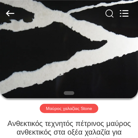
AIBO
New
Material
Technology
CO.,Ltd.
All
Rights
Reserved.
ΣΠΊΤΙ
ΠΡΟΪΌΝΤΑ
ΠΕΡΊΠΟΥ
ΕΜΕΊΣ
ΓΎΡΟΣ
ΕΡΓΟΣΤΑΣΊΩΝ
Μαύρος χαλαζίας Stone
Ανθεκτικός τεχνητός πέτρινος μαύρος
ΠΟΙΟΤΙΚΌΣ
ανθεκτικός στα οξέα χαλαζία για