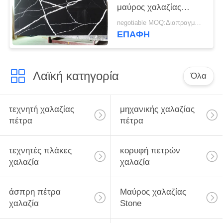
μαύρος χαλαζίας
Stone με άσπρο SGS
negotiable MOQ:Διαπραγματεύσιμο
NSF φλεβών
ΕΠΑΦΉ
εγκεκριμένο
Λαϊκή κατηγορία
Όλα
τεχνητή χαλαζίας
μηχανικής χαλαζίας
πέτρα
πέτρα
τεχνητές πλάκες
κορυφή πετρών
χαλαζία
χαλαζία
άσπρη πέτρα
Μαύρος χαλαζίας
χαλαζία
Stone