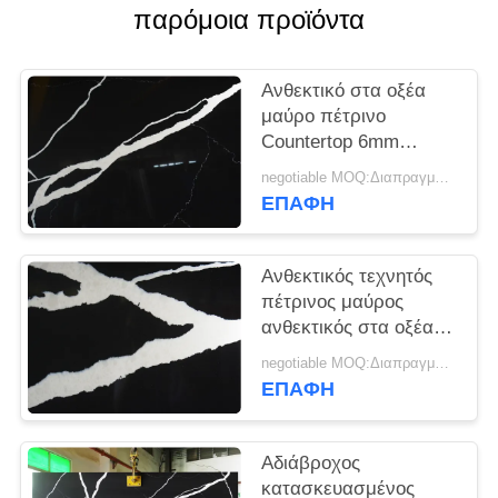
SITEMAP
παρόμοια προϊόντα
PRIVACY
Ανθεκτικό στα οξέα
POLICY
μαύρο πέτρινο
Countertop 6mm
χαλαζία πάχος 8mm
negotiable MOQ:Διαπραγματεύσιμο
10mm 12mm
ΕΠΑΦΉ
Ανθεκτικός τεχνητός
πέτρινος μαύρος
ανθεκτικός στα οξέα
χαλαζία για Countertop
negotiable MOQ:Διαπραγματεύσιμο
κουζινών
ΕΠΑΦΉ
Αδιάβροχος
κατασκευασμένος