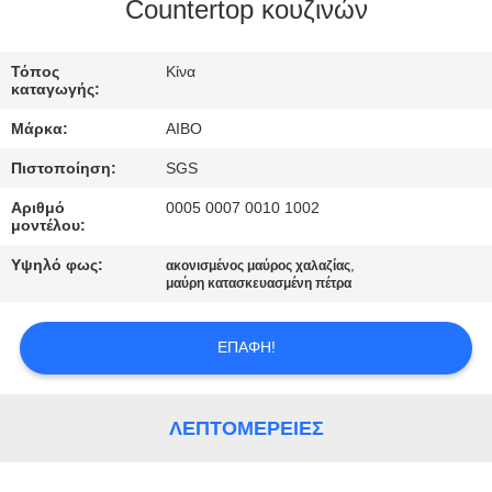
ΈΛΕΓΧΟΣ
Countertop κουζινών
ΜΑΣ
Τόπος
Κίνα
καταγωγής:
ΕΛΆΤΕ
Μάρκα:
AIBO
ΣΕ
Πιστοποίηση:
SGS
ΕΠΑΦΉ
Αριθμό
0005 0007 0010 1002
ΜΕ
μοντέλου:
Υψηλό φως:
,
ακονισμένος μαύρος χαλαζίας
ΕΙΔΉΣΕΙΣ
μαύρη κατασκευασμένη πέτρα
ΕΠΑΦΉ!
ΖΗΤΉΣΤΕ
ΈΝΑ
ΑΠΌΣΠΑΣΜΑ
ΛΕΠΤΟΜΈΡΕΙΕΣ