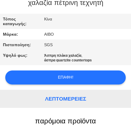
ΈΛΕΓΧΟΣ
χαλαζία πέτρινη τεχνητή
ΜΑΣ
Τόπος
Κίνα
καταγωγής:
ΕΛΆΤΕ
Μάρκα:
AIBO
ΣΕ
Πιστοποίηση:
SGS
ΕΠΑΦΉ
Υψηλό φως:
,
Άσπρη πλάκα χαλαζία
ΜΕ
άσπρα quartzite countertops
ΕΙΔΉΣΕΙΣ
ΕΠΑΦΉ!
ΖΗΤΉΣΤΕ
ΛΕΠΤΟΜΈΡΕΙΕΣ
ΈΝΑ
ΑΠΌΣΠΑΣΜΑ
παρόμοια προϊόντα