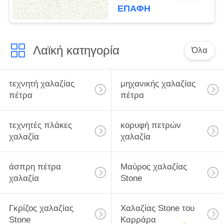
που εξασθενίζεται
ΕΠΑΦΉ
Λαϊκή κατηγορία
Όλα
τεχνητή χαλαζίας
μηχανικής χαλαζίας
πέτρα
πέτρα
τεχνητές πλάκες
κορυφή πετρών
χαλαζία
χαλαζία
άσπρη πέτρα
Μαύρος χαλαζίας
χαλαζία
Stone
Γκρίζος χαλαζίας
Χαλαζίας Stone του
Stone
Καρράρα