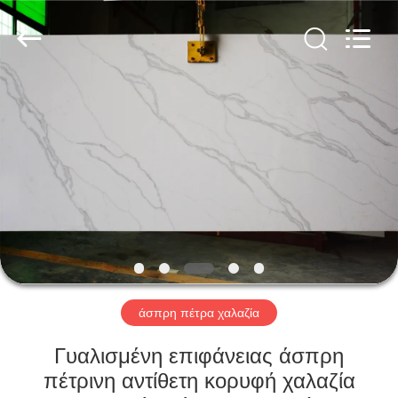
AIBO
New
Material
Technology
CO.,Ltd.
All
Rights
Reserved.
ΣΠΊΤΙ
ΠΡΟΪΌΝΤΑ
ΠΕΡΊΠΟΥ
ΕΜΕΊΣ
ΓΎΡΟΣ
ΕΡΓΟΣΤΑΣΊΩΝ
άσπρη πέτρα χαλαζία
Γυαλισμένη επιφάνειας άσπρη
ΠΟΙΟΤΙΚΌΣ
πέτρινη αντίθετη κορυφή χαλαζία