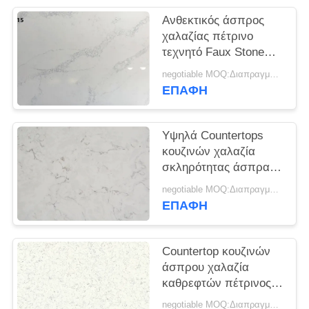
SITEMAP
Ανθεκτικός άσπρος
χαλαζίας πέτρινο
PRIVACY
τεχνητό Faux Stone
που λεκιάζει ανθεκτικά
POLICY
negotiable MOQ:Διαπραγματεύσιμο
2,45 G/Cm3
ΕΠΑΦΉ
Υψηλά Countertops
κουζινών χαλαζία
σκληρότητας άσπρα
γυάλισαν ευνοϊκό για
negotiable MOQ:Διαπραγματεύσιμο
το περιβάλλον
ΕΠΑΦΉ
Countertop κουζινών
άσπρου χαλαζία
καθρεφτών πέτρινος
αντι Vanitytop λουτρών
negotiable MOQ:Διαπραγματεύσιμο